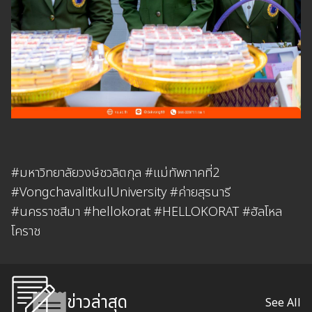
#มหาวิทยาลัยวงษ์ชวลิตกุล
#แม่ทัพภาคที่2
#VongchavalitkulUniversity
#ค่ายสุรนารี
#นครราชสีมา
#hellokorat
#HELLOKORAT
#ฮัลโหล
โคราช
ข่าวล่าสุด
See All