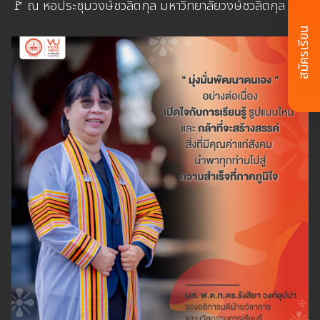
🚩 ณ หอประชุมวงษ์ชวลิตกุล มหาวิทยาลัยวงษ์ชวลิตกุล
สมัครเรียน