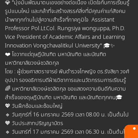
💎 "มุ่งมั่นพัฒนาตนเองอย่างต่อเนื่อง เปิดใจกับการเรียนรู้
รูปแบบใหม่ และกล้าที่จะสร้างสรรค์สิ่งที่มีคุณค่าแก่สังคม
นำพาทุกท่านไปสู่ความสำเร็จที่ภาคภูมิใจ Assistant
Professor Pol.Lt.Col. Rungsiya wonguppa, Ph.D.
Vice President of Academic Affairs and Learning
Innovation Vongchavalitkul University" 🎓✨
❤️ โอวาทแด่ดุษฎีบัณฑิต มหาบัณฑิต และบัณฑิต
มหาวิทยาลัยวงษ์ชวลิตกุล
โดย : ผู้ช่วยศาสตราจารย์ พันตำรวจโทหญิง ดร.รังสิยา วงศ์
อุปปา รองอธิการบดีฝ่ายวิชาการและนวัตกรรมการเรียนรู้
🌈 มหาวิทยาลัยวงษ์ชวลิตกุล ขอแสดงความยินดีกับความ
สำเร็จของดุษฎีบัณฑิต มหาบัณฑิต และบัณฑิตทุกคน🎓
💖 วันฝึกซ้อมและซ้อมใหญ่
🔹 วันศุกร์ที่ 16 มกราคม 2569 เวลา 08.00 น. เป็นต้นไป
🧡 วันประสาทปริญญาบัตร
🔹 วันเสาร์ที่ 17 มกราคม 2569 เวลา 06.30 น. เป็นต้นไป