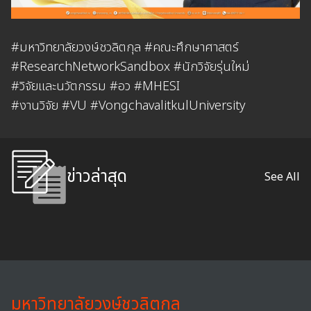
#มหาวิทยาลัยวงษ์ชวลิตกุล #คณะศึกษาศาสตร์
#ResearchNetworkSandbox #นักวิจัยรุ่นใหม่
#วิจัยและนวัตกรรม #อว #MHESI
#งานวิจัย #VU #VongchavalitkulUniversity
ข่าวล่าสุด
See All
มหาวิทยาลัยวงษ์ชวลิตกุล